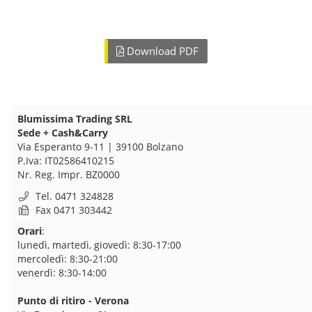
Download PDF
Blumissima Trading SRL
Sede + Cash&Carry
Via Esperanto 9-11 | 39100 Bolzano
P.Iva: IT02586410215
Nr. Reg. Impr. BZ0000
Tel. 0471 324828
Fax 0471 303442
Orari
:
lunedì, martedì, giovedì:
8:30-17:00
mercoledì:
8:30-21:00
venerdì:
8:30-14:00
Punto di ritiro - Verona